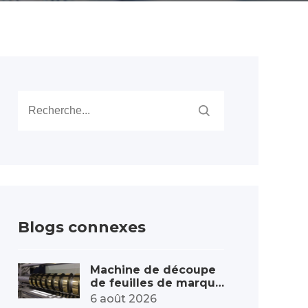
Blogs connexes
Machine de découpe
de feuilles de marqua
ge à chaud à grande v
6 août 2026