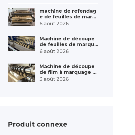
itesse – augmentation
de capacité
machine de refendag
e de feuilles de marq
uage à chaud sur roul
6 août 2026
eau de grand diamètr
e personnalisée
Machine de découpe
de feuilles de marqua
ge à chaud de haute
6 août 2026
précision – erreur mini
male
Machine de découpe
de film à marquage à
chaud avec contrôle d
3 août 2026
e tension stable : d’un
e tension précise à un
e qualité exceptionnel
le
Produit connexe