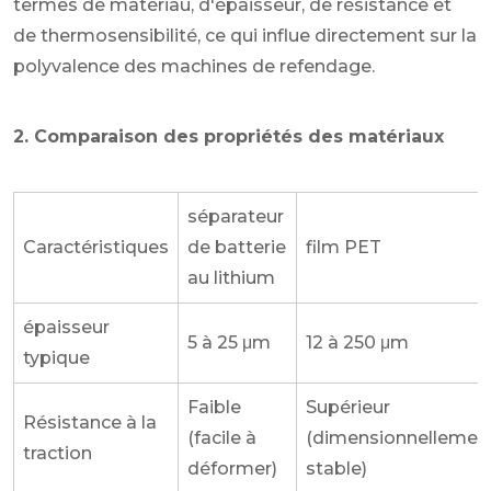
termes de matériau, d'épaisseur, de résistance et
de thermosensibilité, ce qui influe directement sur la
polyvalence des machines de refendage.
2. Comparaison des propriétés des matériaux
séparateur
Caractéristiques
de batterie
film PET
au lithium
épaisseur
5 à 25 μm
12 à 250 μm
typique
Faible
Supérieur
Résistance à la
(facile à
(dimensionnellemen
traction
déformer)
stable)