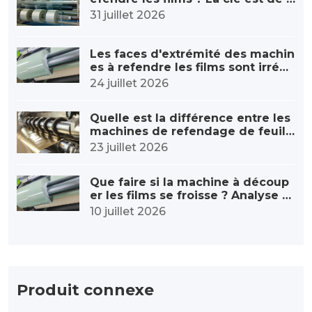
rendre en compte ces cinq point
31 juillet 2026
s.
Les faces d'extrémité des machin
es à refendre les films sont irrégu
lières ? Voici comment ajuster la t
24 juillet 2026
ension lors du rembobinage.
Quelle est la différence entre les
machines de refendage de feuill
es à marquage à chaud et les ma
23 juillet 2026
chines de refendage de films ord
inaires ?
Que faire si la machine à découp
er les films se froisse ? Analyse c
omplète des causes profondes et
10 juillet 2026
des solutions.
Produit connexe