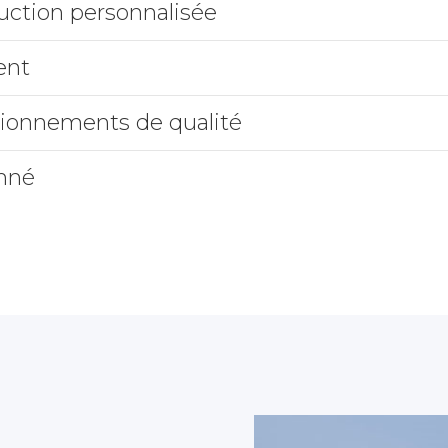
uction personnalisée
ent
sionnements de qualité
onné