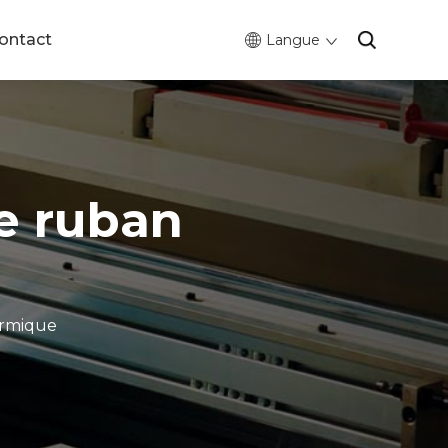
ontact
Langue
e ruban
ermique
0