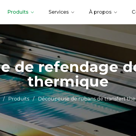
Produits
Services
À propos
C
e de refendage d
thermique
/
Produits
/
Découpeuse de rubans de transfert th