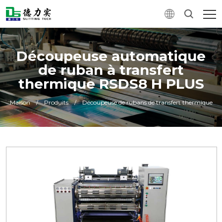
Découpeuse automatique
de ruban à transfert
thermique RSDS8 H PLUS
Maison
/
Produits
/
Découpeuse de rubans de transfert thermique
0