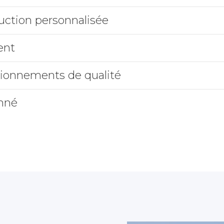
uction personnalisée
ent
sionnements de qualité
onné