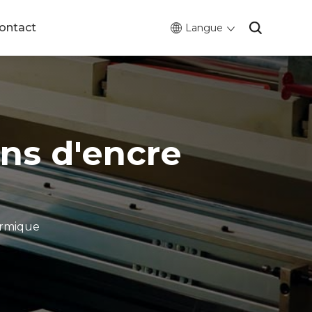
ontact
Langue
ns d'encre
ermique
0