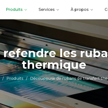
Produits
Services
À propos
C
 refendre les ruba
thermique
/
Produits
/
Découpeuse de rubans de transfert th