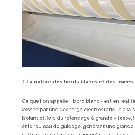
1. La nature des bords blancs et des traces
Ce que l'on appelle « bord blanc » est en réa
laissée par une décharge électrostatique à la s
isolant et, lors du refendage à grande vitesse, i
et le rouleau de guidage, générant une grande
cette charge s'accumule jusqu'à un certain seui