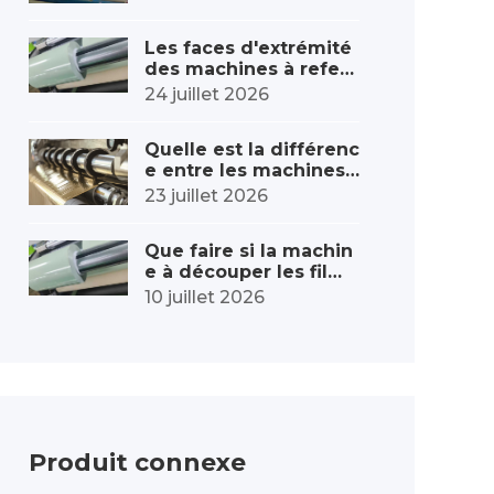
prendre en compte ce
s cinq points.
Les faces d'extrémité
des machines à refen
dre les films sont irré
24 juillet 2026
gulières ? Voici comm
ent ajuster la tension l
Quelle est la différenc
ors du rembobinage.
e entre les machines
de refendage de feuil
23 juillet 2026
les à marquage à cha
ud et les machines de
Que faire si la machin
refendage de films or
e à découper les films
dinaires ?
se froisse ? Analyse c
10 juillet 2026
omplète des causes p
rofondes et des soluti
ons.
Produit connexe