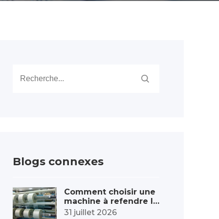
Blogs connexes
Comment choisir une
machine à refendre le
s films ? La clé est de
31 juillet 2026