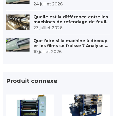
lières ? Voici comment ajuster la t
24 juillet 2026
ension lors du rembobinage.
Quelle est la différence entre les
machines de refendage de feuill
es à marquage à chaud et les ma
23 juillet 2026
chines de refendage de films ord
inaires ?
Que faire si la machine à découp
er les films se froisse ? Analyse c
omplète des causes profondes et
10 juillet 2026
des solutions.
Produit connexe