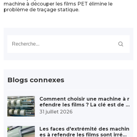
machine à découper les films PET élimine le
problème de traçage statique.
Blogs connexes
Comment choisir une machine à r
efendre les films ? La clé est de p
rendre en compte ces cinq point
31 juillet 2026
s.
Les faces d'extrémité des machin
es à refendre les films sont irrégu